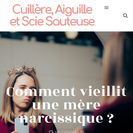
Comment vieillit
une mère
narcissique ?
NO COMMENTS