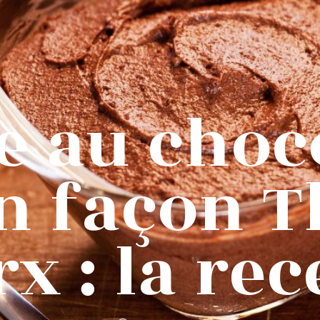
 au choc
n façon T
x : la rec