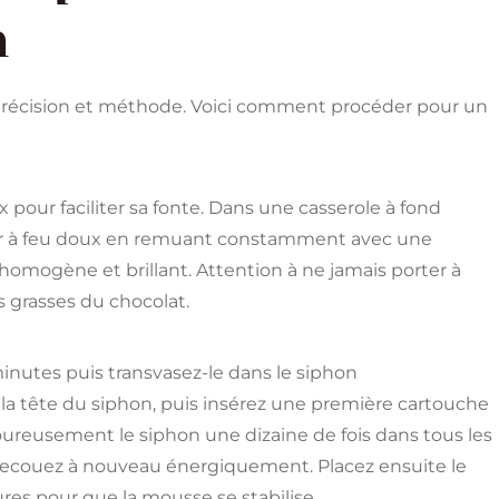
n
précision et méthode. Voici comment procéder pour un
our faciliter sa fonte. Dans une casserole à fond
uffer à feu doux en remuant constamment avec une
omogène et brillant. Attention à ne jamais porter à
es grasses du chocolat.
 minutes puis transvasez-le dans le siphon
la tête du siphon, puis insérez une première cartouche
goureusement le siphon une dizaine de fois dans tous les
et secouez à nouveau énergiquement. Placez ensuite le
es pour que la mousse se stabilise.