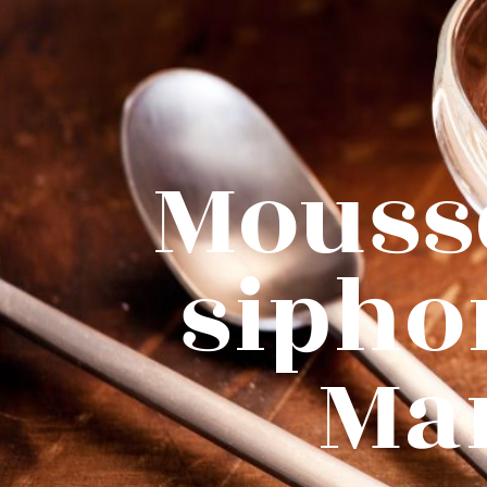
Mousse
sipho
Mar