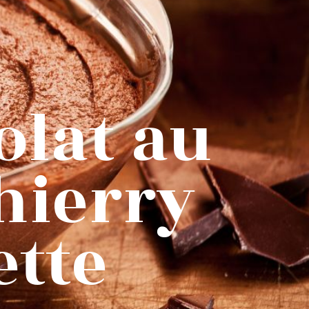
olat au
hierry
ette