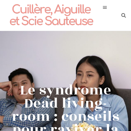
Le syndrome
Dead living-
room : conseils
pour raviver la