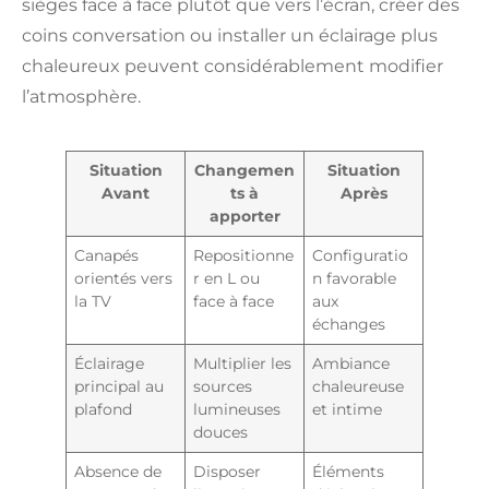
sièges face à face plutôt que vers l’écran, créer des
coins conversation ou installer un éclairage plus
chaleureux peuvent considérablement modifier
l’atmosphère.
Situation
Changemen
Situation
Avant
ts à
Après
apporter
Canapés
Repositionne
Configuratio
orientés vers
r en L ou
n favorable
la TV
face à face
aux
échanges
Éclairage
Multiplier les
Ambiance
principal au
sources
chaleureuse
plafond
lumineuses
et intime
douces
Absence de
Disposer
Éléments